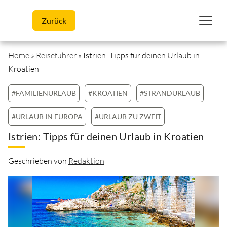
Skip to content
Zurück
Home
»
Reiseführer
»
Istrien: Tipps für deinen Urlaub in
Kroatien
#FAMILIENURLAUB
#KROATIEN
#STRANDURLAUB
#URLAUB IN EUROPA
#URLAUB ZU ZWEIT
Istrien: Tipps für deinen Urlaub in Kroatien
Geschrieben von
Redaktion