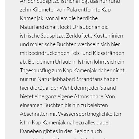
An der Südspitze Istriens liegt das nur rund
zehn Kilometer von Pula entfernte Kap
Kamenjak. Vor allem die herrliche
Naturlandschaft lockt Urlauber an die
istrische Südspitze: Zerklüftete Küstenlinien
und malerische Buchten wechseln sich hier
mit beeindruckenden Fels- und Kiesstränden
ab. Bei deinem Urlaub in Istrien lohnt sich ein
Tagesausflug zum Kap Kamenjak daher nicht
nur für Naturliebhaber! Strandfans haben
hier die Qual der Wahl, denn jeder Strand
bietet eine ganz eigene Atmosphäre. Von
einsamen Buchten bis hin zu belebten
Abschnitten mit Wassersportmöglichkeiten
ist in Kap Kamenjak nahezu alles dabei.
Daneben gibt es in der Region auch