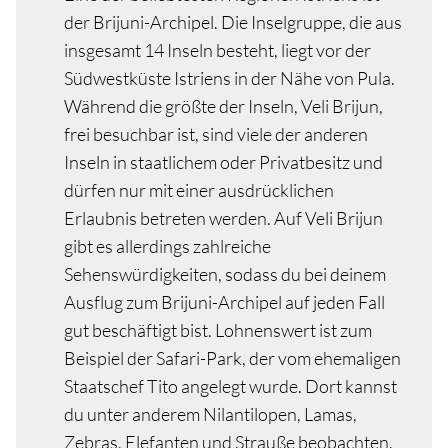
der Brijuni-Archipel. Die Inselgruppe, die aus
insgesamt 14 Inseln besteht, liegt vor der
Südwestküste Istriens in der Nähe von Pula.
Während die größte der Inseln, Veli Brijun,
frei besuchbar ist, sind viele der anderen
Inseln in staatlichem oder Privatbesitz und
dürfen nur mit einer ausdrücklichen
Erlaubnis betreten werden. Auf Veli Brijun
gibt es allerdings zahlreiche
Sehenswürdigkeiten, sodass du bei deinem
Ausflug zum Brijuni-Archipel auf jeden Fall
gut beschäftigt bist. Lohnenswert ist zum
Beispiel der Safari-Park, der vom ehemaligen
Staatschef Tito angelegt wurde. Dort kannst
du unter anderem Nilantilopen, Lamas,
Zebras, Elefanten und Strauße beobachten.